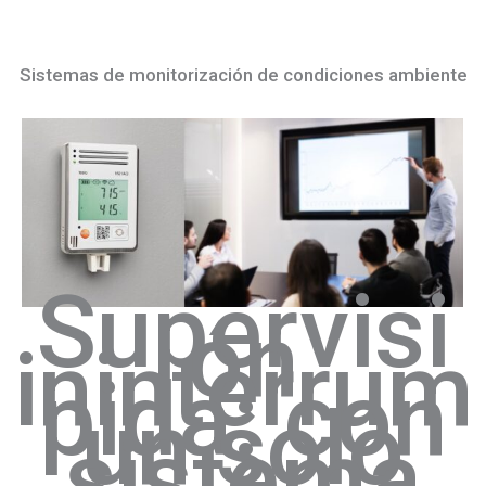
Sistemas de monitorización de condiciones ambiente
Supervisi
ón
ininterrum
pida: con
un solo
sistema