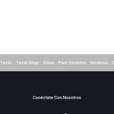
Testo
Testo Shop
Zeiss
Park Systems
Servicios
Conéctate Con Nosotros