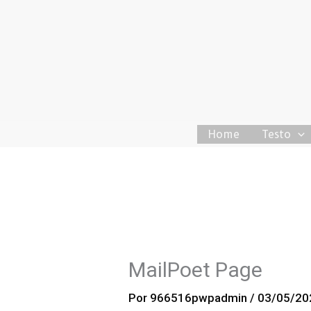
Ir
al
contenido
Home
Testo
MailPoet Page
Por
966516pwpadmin
/
03/05/20